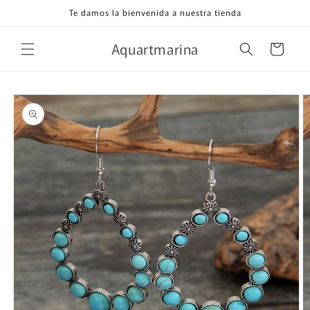
Ir
Te damos la bienvenida a nuestra tienda
directamente
al contenido
Aquartmarina
Carrito
Ir
directamente
a la
información
del producto