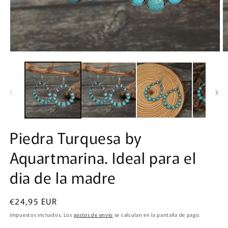
Abrir
Ab
elemento
e
multimedia
m
1
2
en
e
una
u
ventana
v
modal
m
Piedra Turquesa by
Aquartmarina. Ideal para el
dia de la madre
Precio
€24,95 EUR
habitual
Impuestos incluidos. Los
gastos de envío
se calculan en la pantalla de pago.