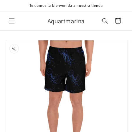
Ir
Te damos la bienvenida a nuestra tienda
directamente
al contenido
Aquartmarina
Carrito
Ir
directamente
a la
información
del producto