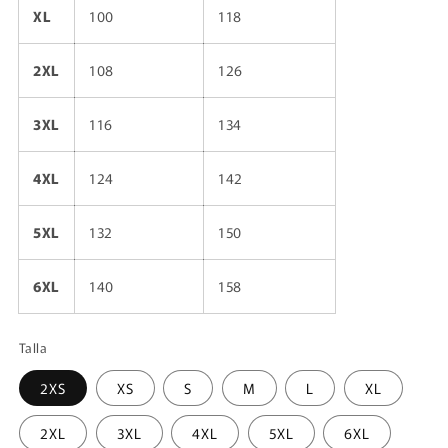
XL
100
118
2XL
108
126
3XL
116
134
4XL
124
142
5XL
132
150
6XL
140
158
Talla
2XS
XS
S
M
L
XL
2XL
3XL
4XL
5XL
6XL