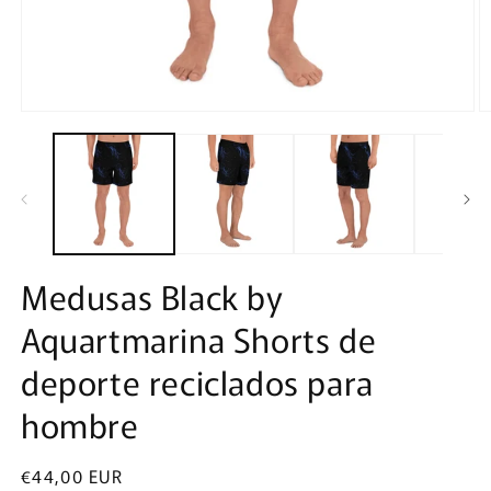
Abrir
Ab
elemento
e
multimedia
m
1
2
en
e
una
u
ventana
v
modal
m
Medusas Black by
Aquartmarina Shorts de
deporte reciclados para
hombre
Precio
€44,00 EUR