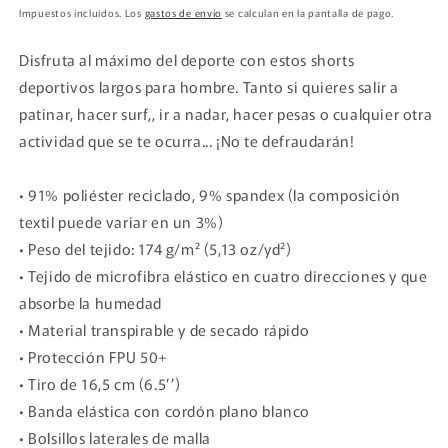
habitual
Impuestos incluidos. Los
gastos de envío
se calculan en la pantalla de pago.
Disfruta al máximo del deporte con estos shorts
deportivos largos para hombre. Tanto si quieres salir a
patinar, hacer surf,, ir a nadar, hacer pesas o cualquier otra
actividad que se te ocurra... ¡No te defraudarán!
• 91% poliéster reciclado, 9% spandex (la composición
textil puede variar en un 3%)
• Peso del tejido: 174 g/m² (5,13 oz/yd²)
• Tejido de microfibra elástico en cuatro direcciones y que
absorbe la humedad
• Material transpirable y de secado rápido
• Protección FPU 50+
• Tiro de 16,5 cm (6.5’’)
• Banda elástica con cordón plano blanco
• Bolsillos laterales de malla