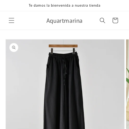
Ir
Te damos la bienvenida a nuestra tienda
directamente
al contenido
Aquartmarina
Carrito
Ir
directamente
a la
información
del producto