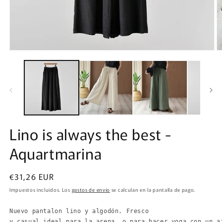
Abrir
Ab
elemento
e
multimedia
m
1
2
en
e
una
u
ventana
v
modal
m
Lino is always the best -
Aquartmarina
Precio
€31,26 EUR
habitual
Impuestos incluidos. Los
gastos de envío
se calculan en la pantalla de pago.
Nuevo pantalon lino y algodón. Fresco
y casual ideal para la arena, o para hacer yoga con un a