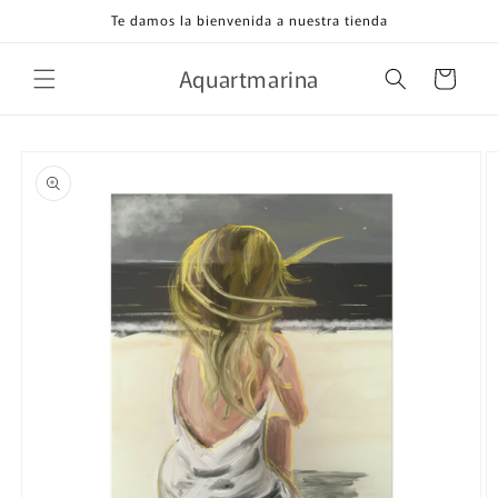
Ir
Te damos la bienvenida a nuestra tienda
directamente
al contenido
Aquartmarina
Carrito
Ir
directamente
a la
información
del producto