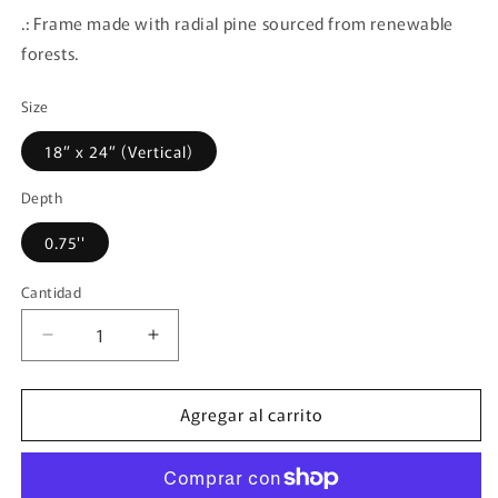
.: Frame made with radial pine sourced from renewable
forests.
Size
18″ x 24″ (Vertical)
Depth
0.75''
Cantidad
Cantidad
Reducir
Aumentar
cantidad
cantidad
para
para
Agregar al carrito
Colours
Colours
of
of
the
the
night-
night-