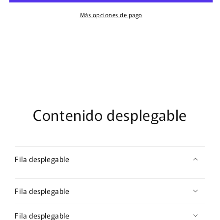
Óleo-
Óleo-
Matte
Matte
Más opciones de pago
Canvas,
Canvas,
Stretched,
Stretched,
0.75&quot;
0.75&quot;
Contenido desplegable
Fila desplegable
Fila desplegable
Fila desplegable