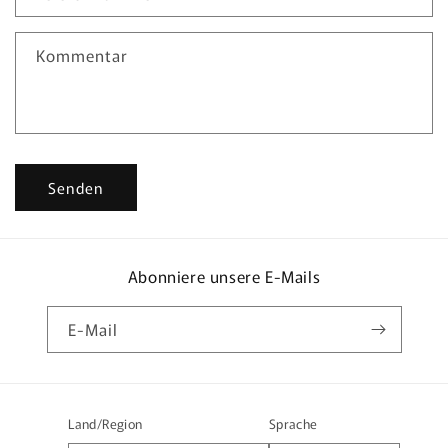
t
f
Kommentar
o
r
m
u
l
Senden
a
r
Abonniere unsere E-Mails
E-Mail
Land/Region
Sprache