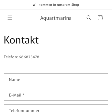
Direkt
Willkommen in unserem Shop
zum
Inhalt
Aquartmarina
Warenkorb
Kontakt
Telefon: 666873478
K
Name
o
n
E-Mail
*
t
a
k
Telefonnummer